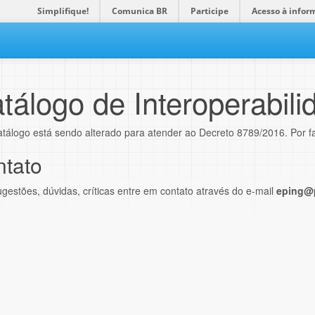
Simplifique!
Comunica BR
Participe
Acesso à infor
tálogo de Interoperabili
atálogo está sendo alterado para atender ao Decreto 8789/2016. Por f
tato
gestões, dúvidas, críticas entre em contato através do e-mail
eping@p